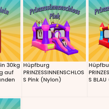
in 30kg
Hüpfburg
Hüpfbu
g auf
PRINZESSINNENSCHLOS
PRINZE
ünden
S Pink (Nylon)
S BLAU 