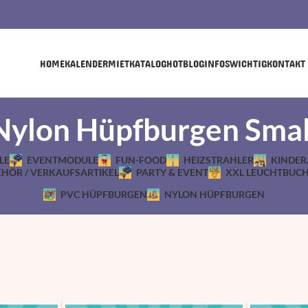
HOME
KALENDER
MIETKATALOG
HOT
BLOG
INFOS
WICHTIG
KONTAKT
Nylon Hüpfburgen Smal
LE
EVENTMODULE
FUN-FOOD
HEIZSTRAHLER
KINDER
HÖR / VERKAUFSARTIKEL
PARTY & EVENT
XXL LEUCHTBUC
PVC HÜPFBURGEN
NYLON HÜPFBURGEN