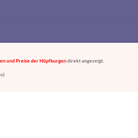
ten und Preise der Hüpfburgen
direkt angezeigt.
n)