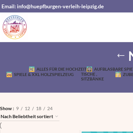
Email:
info@huepfburgen-verleih-leipzig.de
ALLES FÜR DIE HOCHZEIT
AUFBLASBARE SPIE
TISCHE ,
SPIELE & XXL HOLZSPIELZEUG
ZUBE
SITZBÄNKE
Show
9
12
18
24