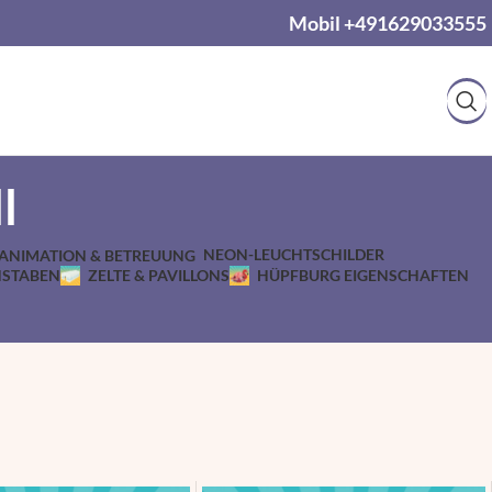
Mobil +491629033555
l
NEON-LEUCHTSCHILDER
ANIMATION & BETREUUNG
HSTABEN
ZELTE & PAVILLONS
HÜPFBURG EIGENSCHAFTEN