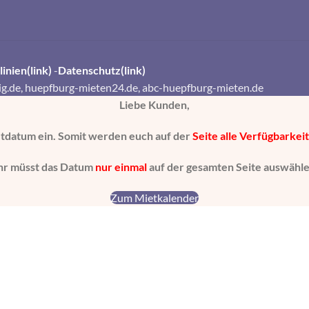
inien(link)
-
Datenschutz(link)
ig.de,
huepfburg-mieten24.de,
abc-huepfburg-mieten.de
Liebe Kunden,
etdatum ein. Somit werden euch auf der
Seite alle Verfügbarkei
Ihr müsst das Datum
nur einmal
auf der gesamten Seite auswähle
Zum Mietkalender