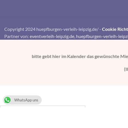
Copyright 2024 huepfburgen-verleih-leipzig.de/ -
Cookie Richtl
Partner von:
eventverleih-leipzig.de,
huepfburgen-verleih-leipz
bitte gebt hier im Kalender das gewünschte Mi
(
WhatsApp uns
Search