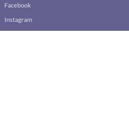
Facebook
Instagram
Hüpfburgen-Verleih-Leipzig
Marco Lindner
Queckstraße 8e
04177 Leipzig
Email:
info@huepfburgen-verleih-leipzig.de
Mobil: 0162/9033555
Lagerstandort zum Abholen einer Hüpfburg
Neue Gutenbergstraße 8, 04178 Leipzig