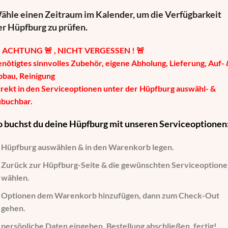
ähle einen Zeitraum im Kalender, um die Verfügbarkeit
er Hüpfburg zu prüfen.

ACHTUNG 🚨 , NICHT VERGESSEN ! 🚨
nötigtes sinnvolles Zubehör, eigene Abholung, Lieferung, Auf- 
bbau, Reinigung
rekt in den Serviceoptionen unter der Hüpfburg auswähl- &
ubuchbar.
o buchst du deine Hüpfburg mit unseren Serviceoptionen
Hüpfburg auswählen
& in den Warenkorb legen.
Zurück zur Hüpfburg-Seite
& die gewünschten Serviceoption
wählen.
Optionen dem Warenkorb hinzufügen
, dann zum Check-Out
gehen.
persönliche Daten eingeben
, Bestellung abschließen, fertig!