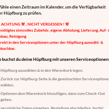
ähle einen Zeitraum im Kalender, um die Verfügbarkeit
er Hüpfburg zu prüfen.

ACHTUNG 🚨 , NICHT VERGESSEN ! 🚨
nötigtes sinnvolles Zubehör, eigene Abholung, Lieferung, Auf- 
bbau, Reinigung
rekt in den Serviceoptionen unter der Hüpfburg auswähl- &
ubuchbar.
o buchst du deine Hüpfburg mit unseren Serviceoptionen
Hüpfburg auswählen
& in den Warenkorb legen.
Zurück zur Hüpfburg-Seite
& die gewünschten Serviceoption
wählen.
Optionen dem Warenkorb hinzufügen
, dann zum Check-Out
gehen.
persönliche Daten eingeben
, Bestellung abschließen, fertig!