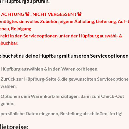
er Hüpfburg zu prüfen.

ACHTUNG 🚨 , NICHT VERGESSEN ! 🚨
nötigtes sinnvolles Zubehör, eigene Abholung, Lieferung, Auf- 
bbau, Reinigung
rekt in den Serviceoptionen unter der Hüpfburg auswähl- &
ubuchbar.
o buchst du deine Hüpfburg mit unseren Serviceoptionen
Hüpfburg auswählen
& in den Warenkorb legen.
Zurück zur Hüpfburg-Seite
& die gewünschten Serviceoption
wählen.
Optionen dem Warenkorb hinzufügen
, dann zum Check-Out
gehen.
persönliche Daten eingeben
, Bestellung abschließen, fertig!
ietpreise: