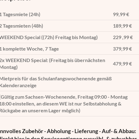
1 Tagesmiete (24h)
99,99 €
2 Tagesmieten (48h)
189,99 €
WEEKEND Special ((72h) Freitag bis Montag)
229 ,99 €
1 komplette Woche, 7 Tage
379,99 €
2x WEEKEND Special: (Freitag bis übernächsten
479,99 €
Montag)
Mietpreis für das Schulanfangswochenende gemäß
Kalenderanzeige
(Gültig zum Sachsen-Wochenende, Freitag 09:00 - Montag
18:00 einstellen, an diesem WE ist nur Selbstabholung &
Rückgabe an unserem Lager möglich)
innvolles Zubehör - Abholung - Lieferung - Auf- & Abbau:
 direkt hier in den Serviceoptionen auswähl- & zubuchbar.