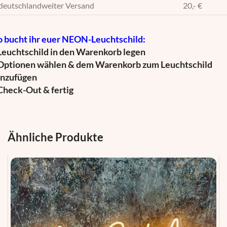
deutschlandweiter Versand
20,- €
o bucht ihr euer NEON-Leuchtschild:
 Leuchtschild in den Warenkorb legen
 Optionen wählen & dem Warenkorb zum Leuchtschild
inzufügen
 Check-Out & fertig
Ähnliche Produkte