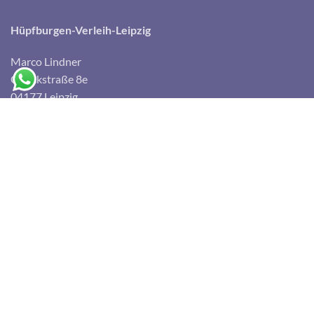
Hüpfburgen-Verleih-Leipzig
Marco Lindner
Queckstraße 8e
04177 Leipzig
Email:
info@huepfburgen-verleih-leipzig.de
Mobil: 0162/9033555
Lagerstandort zum Abholen einer Hüpfburg
Neue Gutenbergstraße 8, 04178 Leipzig