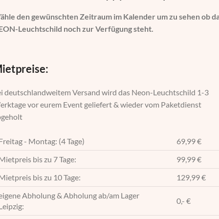
ähle den gewünschten Zeitraum im Kalender um zu sehen ob d
EON-Leuchtschild noch zur Verfügung steht.
ietpreise:
i deutschlandweitem Versand wird das Neon-Leuchtschild 1-3
rktage vor eurem Event geliefert & wieder vom Paketdienst
bgeholt
Freitag - Montag: (4 Tage)
69,99 €
Mietpreis bis zu 7 Tage:
99,99 €
Mietpreis bis zu 10 Tage:
129,99 €
eigene Abholung & Abholung ab/am Lager
0,- €
Leipzig: