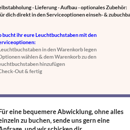
elbstabholung - Lieferung - Aufbau - optionales Zubehör:
 für dich direkt in den Serviceoptionen einseh- & zubuchb
o bucht ihr eure Leuchtbuchstaben mit den
erviceoptionen:
 Leuchtbuchstaben in den Warenkorb legen
 Optionen wählen & dem Warenkorb zu den
euchtbuchstaben hinzufügen
 Check-Out & fertig
Für eine bequemere Abwicklung, ohne alles
einzeln zu buchen, sende uns gern eine
Anfrage, und wir schicken dir