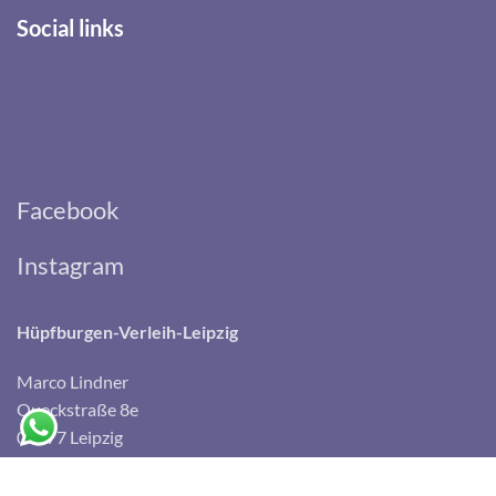
Social links
Facebook
Instagram
Hüpfburgen-Verleih-Leipzig
Marco Lindner
Queckstraße 8e
04177 Leipzig
Email:
info@huepfburgen-verleih-leipzig.de