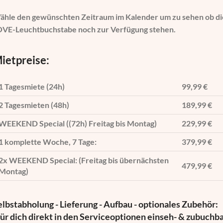
ähle den gewünschten Zeitraum im Kalender um zu sehen ob di
OVE-Leuchtbuchstabe noch zur Verfügung stehen.
ietpreise:
1 Tagesmiete (24h)
99,99 €
2 Tagesmieten (48h)
189,99 €
WEEKEND Special ((72h) Freitag bis Montag)
229,99 €
1 komplette Woche, 7 Tage:
379,99 €
2x WEEKEND Special: (Freitag bis übernächsten
479,99 €
Montag)
elbstabholung - Lieferung - Aufbau - optionales Zubehör:
 für dich direkt in den Serviceoptionen einseh- & zubuchb