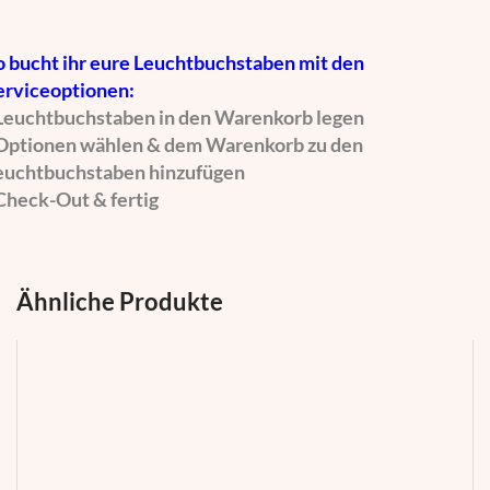
o bucht ihr eure Leuchtbuchstaben mit den
erviceoptionen:
 Leuchtbuchstaben in den Warenkorb legen
 Optionen wählen & dem Warenkorb zu den
euchtbuchstaben hinzufügen
 Check-Out & fertig
Ähnliche Produkte