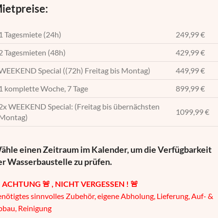
ietpreise:
1 Tagesmiete (24h)
249,99 €
2 Tagesmieten (48h)
429,99 €
WEEKEND Special ((72h) Freitag bis Montag)
449,99 €
1 komplette Woche, 7 Tage
899,99 €
2x WEEKEND Special: (Freitag bis übernächsten
1099,99 €
Montag)
ähle einen Zeitraum im Kalender, um die Verfügbarkeit
er Wasserbaustelle zu prüfen.

ACHTUNG 🚨 , NICHT VERGESSEN ! 🚨
nötigtes sinnvolles Zubehör, eigene Abholung, Lieferung, Auf- &
bbau, Reinigung