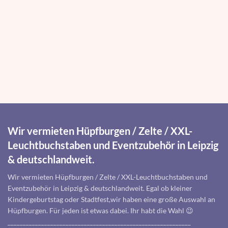
Wir vermieten Hüpfburgen / Zelte / XXL-
Leuchtbuchstaben und Eventzubehör in Leipzig
& deutschlandweit.
Wir vermieten Hüpfburgen / Zelte / XXL-Leuchtbuchstaben und
Eventzubehör in Leipzig & deutschlandweit. Egal ob kleiner
Kindergeburtstag oder Stadtfest,wir haben eine große Auswahl an
Hüpfburgen. Für jeden ist etwas dabei. Ihr habt die Wahl 😉
____________________________________________________________