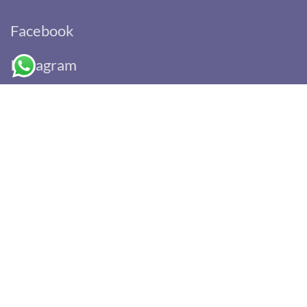
Facebook
Instagram
Hüpfburgen-Verleih-Leipzig
Marco Lindner
Queckstraße 8e
04177 Leipzig
Email:
info@huepfburgen-verleih-leipzig.de
Mobil: 0162/9033555
Lagerstandort zum Abholen einer Hüpfburg
Neue Gutenbergstraße 8, 04178 Leipzig