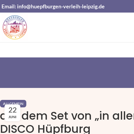
Email:
info@huepfburgen-verleih-leipzig.de
ALLGEMEIN
22
auf dem Set von „in all
JUNI
DISCO Hüpfburg