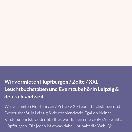
Wir vermieten Hüpfburgen / Zelte / XXL-
Leuchtbuchstaben und Eventzubehör in Leipzig &
deutschlandweit.
Wir vermieten Hüpfburgen / Zelte / XXL-Leuchtbuchstaben und
Eventzubehör in Leipzig & deutschlandweit. Egal ob kleiner
Kindergeburtstag oder Stadtfest,wir haben eine große Auswahl an
Hüpfburgen. Für jeden ist etwas dabei. Ihr habt die Wahl 😉