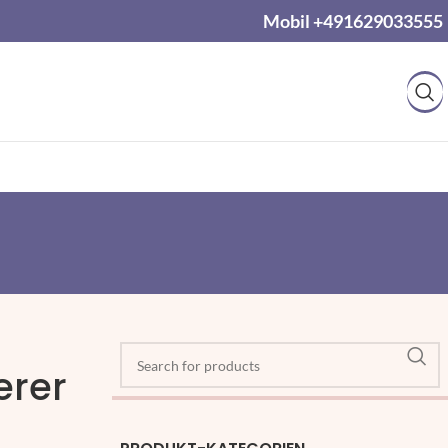
Mobil +491629033555
erer