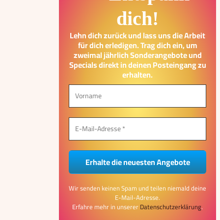
dich!
Lehn dich zurück und lass uns die Arbeit
für dich erledigen. Trag dich ein, um
zweimal jährlich Sonderangebote und
Specials direkt in deinen Posteingang zu
erhalten.
Wir senden keinen Spam und teilen niemald deine
E-Mail-Adresse.
Erfahre mehr in unserer
Datenschutzerklärung
.